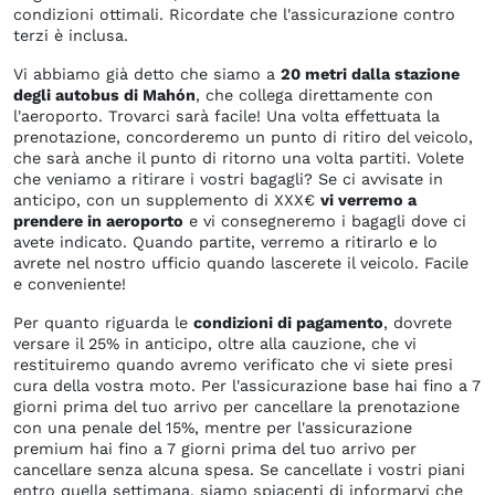
condizioni ottimali. Ricordate che l'assicurazione contro
terzi è inclusa.
Vi abbiamo già detto che siamo a
20 metri dalla stazione
degli autobus di Mahón
, che collega direttamente con
l'aeroporto. Trovarci sarà facile! Una volta effettuata la
prenotazione, concorderemo un punto di ritiro del veicolo,
che sarà anche il punto di ritorno una volta partiti. Volete
che veniamo a ritirare i vostri bagagli? Se ci avvisate in
anticipo, con un supplemento di XXX€
vi verremo a
prendere in aeroporto
e vi consegneremo i bagagli dove ci
avete indicato. Quando partite, verremo a ritirarlo e lo
avrete nel nostro ufficio quando lascerete il veicolo. Facile
e conveniente!
Per quanto riguarda le
condizioni di pagamento
, dovrete
versare il 25% in anticipo, oltre alla cauzione, che vi
restituiremo quando avremo verificato che vi siete presi
cura della vostra moto. Per l'assicurazione base hai fino a 7
giorni prima del tuo arrivo per cancellare la prenotazione
con una penale del 15%, mentre per l'assicurazione
premium hai fino a 7 giorni prima del tuo arrivo per
cancellare senza alcuna spesa. Se cancellate i vostri piani
entro quella settimana, siamo spiacenti di informarvi che